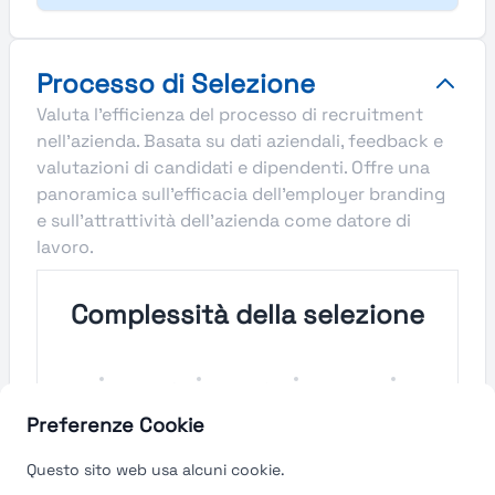
Processo di Selezione
Valuta l'efficienza del processo di recruitment
nell'azienda. Basata su dati aziendali, feedback e
valutazioni di candidati e dipendenti. Offre una
panoramica sull'efficacia dell'employer branding
e sull'attrattività dell'azienda come datore di
lavoro.
Complessità della selezione
Molto
Semplice
Complesso
Molto
Semplice
Complesso
Preferenze Cookie
Velocità del processo di
Questo sito web usa alcuni cookie.