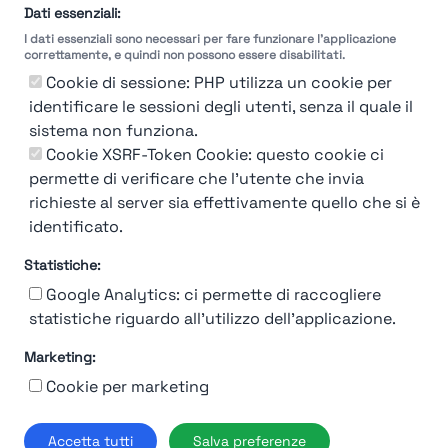
selezione
Dati essenziali:
I dati essenziali sono necessari per fare funzionare l'applicazione
Molto
Breve
Lungo
Molto
correttamente, e quindi non possono essere disabilitati.
Breve
Lungo
Cookie di sessione: PHP utilizza un cookie per
identificare le sessioni degli utenti, senza il quale il
sistema non funziona.
Cookie XSRF-Token Cookie: questo cookie ci
Misuriamo l'efficienza e la velocità del processo
permette di verificare che l'utente che invia
di selezione del personale attraverso dati
aziendali, feedback dei candidati e valutazioni
richieste al server sia effettivamente quello che si è
identificato.
Statistiche:
Google Analytics: ci permette di raccogliere
statistiche riguardo all'utilizzo dell'applicazione.
Marketing:
Chi siamo
Contatto
Contatto per aziende
Politica sulla riservatezza
Cookie per marketing
Termini e Condizioni
© 2019-2026 Stupendio. Tutti i diritti riservati | Smarteris S.r.l. P.IVA
Accetta tutti
Salva preferenze
02659750992 | Capitale Sociale € 2.550 i.v.