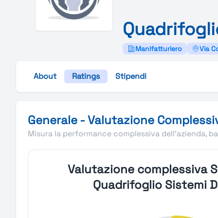
Quadrifogl
Manifatturiero
Via C
About
Ratings
Stipendi
Valutazione complessiva Stupendio di Quadrifoglio Sist
Generale - Valutazione Complessi
Misura la performance complessiva dell'azienda, bas
Valutazione complessiva S
Quadrifoglio Sistemi D