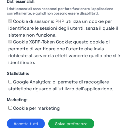
selezione
Dati essenziali:
I dati essenziali sono necessari per fare funzionare l'applicazione
Molto
Breve
Lungo
Molto
correttamente, e quindi non possono essere disabilitati.
Breve
Lungo
Cookie di sessione: PHP utilizza un cookie per
identificare le sessioni degli utenti, senza il quale il
sistema non funziona.
Cookie XSRF-Token Cookie: questo cookie ci
Misuriamo l'efficienza e la velocità del processo
permette di verificare che l'utente che invia
di selezione del personale attraverso dati
aziendali, feedback dei candidati e valutazioni
richieste al server sia effettivamente quello che si è
identificato.
Statistiche:
Google Analytics: ci permette di raccogliere
statistiche riguardo all'utilizzo dell'applicazione.
Marketing:
Chi siamo
Contatto
Contatto per aziende
Politica sulla riservatezza
Cookie per marketing
Termini e Condizioni
© 2019-2026 Stupendio. Tutti i diritti riservati | Smarteris S.r.l. P.IVA
Accetta tutti
Salva preferenze
02659750992 | Capitale Sociale € 2.550 i.v.