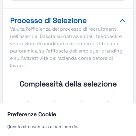
Processo di Selezione
Valuta l'efficienza del processo di recruitment
nell'azienda. Basata su dati aziendali, feedback e
valutazioni di candidati e dipendenti. Offre una
panoramica sull'efficacia dell'employer branding
e sull'attrattività dell'azienda come datore di
lavoro.
Complessità della selezione
Molto
Semplice
Complesso
Molto
Semplice
Complesso
Preferenze Cookie
Velocità del processo di
Questo sito web usa alcuni cookie.