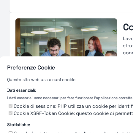
Co
Lavo
stru
conc
cons
merc
Preferenze Cookie
carr
Questo sito web usa alcuni cookie.
e tr
valu
Dati essenziali:
I dati essenziali sono necessari per fare funzionare l'applicazione corrett
Gu
Cookie di sessione: PHP utilizza un cookie per identifi
Cookie XSRF-Token Cookie: questo cookie ci permette d
Statistiche: