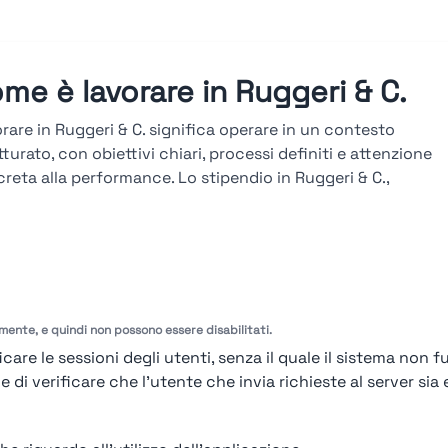
me è lavorare in Ruggeri & C.
rare in Ruggeri & C. significa operare in un contesto
tturato, con obiettivi chiari, processi definiti e attenzione
reta alla performance. Lo stipendio in Ruggeri & C.,
ultabile sulla piattaforma Stupendio, è in linea col
ato e legato a risultati, seniority e competenze. La
iera in Ruggeri & C. si sviluppa attraverso percorsi verticali
asversali, con avanzamenti basati su obiettivi misurabili,
tazioni periodiche e formazione tecnica continua.
amente, e quindi non possono essere disabilitati.
arda le valutazioni →
care le sessioni degli utenti, senza il quale il sistema non f
i verificare che l'utente che invia richieste al server sia e