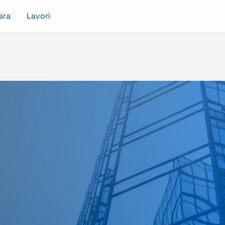
ara
Lavori