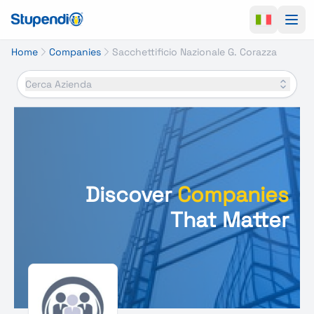
Ope
Home
Companies
Sacchettificio Nazionale G. Corazza
Cerca Azienda
Discover
Companies
That Matter