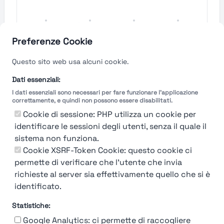
Molto
Semplice
Complesso
Molto
Semplice
Complesso
Preferenze Cookie
Velocità del processo di
Questo sito web usa alcuni cookie.
selezione
Dati essenziali:
I dati essenziali sono necessari per fare funzionare l'applicazione
Molto
Breve
Lungo
Molto
correttamente, e quindi non possono essere disabilitati.
Breve
Lungo
Cookie di sessione: PHP utilizza un cookie per
identificare le sessioni degli utenti, senza il quale il
sistema non funziona.
Cookie XSRF-Token Cookie: questo cookie ci
Misuriamo l'efficienza e la velocità del processo
permette di verificare che l'utente che invia
di selezione del personale attraverso dati
aziendali, feedback dei candidati e valutazioni
richieste al server sia effettivamente quello che si è
identificato.
Statistiche:
Google Analytics: ci permette di raccogliere