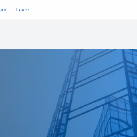
ara
Lavori