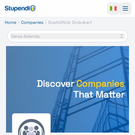
Ope
Home
Companies
Scatolificio Ondulkart
Cerca Azienda
Discover
Companies
That Matter