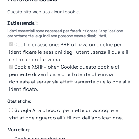
Questo sito web usa alcuni cookie.
Dati essenziali:
I dati essenziali sono necessari per fare funzionare l'applicazione
correttamente, e quindi non possono essere disabilitati.
Cookie di sessione: PHP utilizza un cookie per
identificare le sessioni degli utenti, senza il quale il
sistema non funziona.
You're Not logged in
Cookie XSRF-Token Cookie: questo cookie ci
Login
or
Iscriviti
per vedere
permette di verificare che l'utente che invia
richieste al server sia effettivamente quello che si è
identificato.
Statistiche:
Google Analytics: ci permette di raccogliere
statistiche riguardo all'utilizzo dell'applicazione.
Marketing:
Chi siamo
Contatto
Contatto per aziende
Politica sulla riservatezza
Cookie per marketing