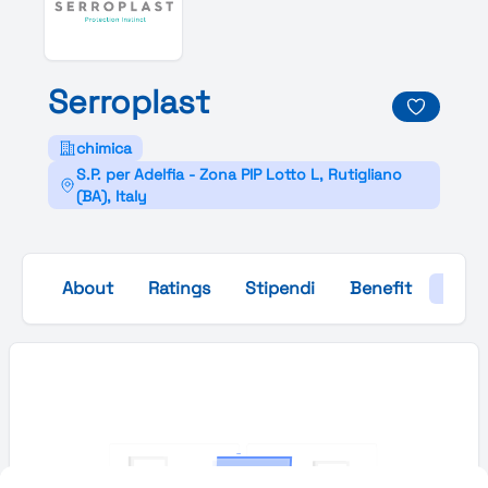
Serroplast
chimica
S.P. per Adelfia - Zona PIP Lotto L, Rutigliano
(BA), Italy
About
Ratings
Stipendi
Benefit
Galle