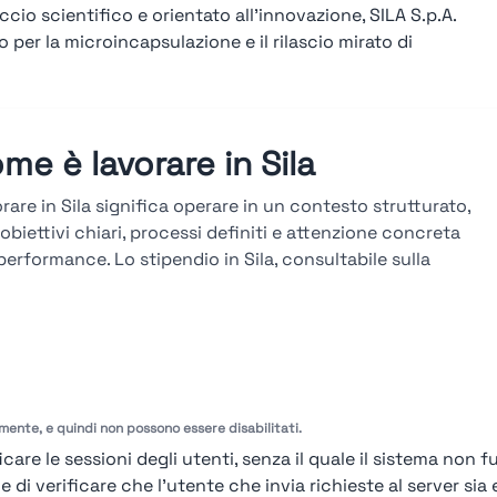
ccio scientifico e orientato all’innovazione, SILA S.p.A.
per la microincapsulazione e il rilascio mirato di
me è lavorare in Sila
rare in Sila significa operare in un contesto strutturato,
obiettivi chiari, processi definiti e attenzione concreta
 performance. Lo stipendio in Sila, consultabile sulla
taforma Stupendio, è in linea col mercato e legato a
ltati, seniority e competenze. La carriera in Sila si sviluppa
averso percorsi verticali e trasversali, con avanzamenti
ti su obiettivi misurabili, valutazioni periodiche e
azione tecnica continua.
amente, e quindi non possono essere disabilitati.
arda le valutazioni →
care le sessioni degli utenti, senza il quale il sistema non f
i verificare che l'utente che invia richieste al server sia e