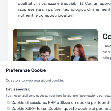
qualitativi, sicurezza e tracciabilità. Con un appro
rappresenta un partner tecnologico di riferimento 
nutrienti e composti bioattivi.
Co
Lavo
con 
alla
piat
risu
Preferenze Cookie
attr
Questo sito web usa alcuni cookie.
basa
form
Dati essenziali:
I dati essenziali sono necessari per fare funzionare l'applicazione corrett
Gu
Cookie di sessione: PHP utilizza un cookie per identifi
Cookie XSRF-Token Cookie: questo cookie ci permette d