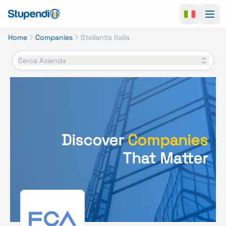
Ope
Home
Companies
Stellantis Italia
Cerca Azienda
Discover
Companies
That Matter