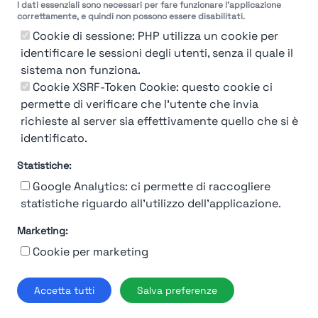
I dati essenziali sono necessari per fare funzionare l'applicazione
Molto
Breve
Lungo
Molto
correttamente, e quindi non possono essere disabilitati.
Breve
Lungo
Cookie di sessione: PHP utilizza un cookie per
identificare le sessioni degli utenti, senza il quale il
sistema non funziona.
Cookie XSRF-Token Cookie: questo cookie ci
Misuriamo l'efficienza e la velocità del processo
permette di verificare che l'utente che invia
di selezione del personale attraverso dati
aziendali, feedback dei candidati e valutazioni
richieste al server sia effettivamente quello che si è
identificato.
Statistiche:
Google Analytics: ci permette di raccogliere
statistiche riguardo all'utilizzo dell'applicazione.
Marketing:
Chi siamo
Contatto
Contatto per aziende
Politica sulla riservatezza
Cookie per marketing
Termini e Condizioni
© 2019-2026 Stupendio. Tutti i diritti riservati | Smarteris S.r.l. P.IVA
Accetta tutti
Salva preferenze
02659750992 | Capitale Sociale € 2.550 i.v.