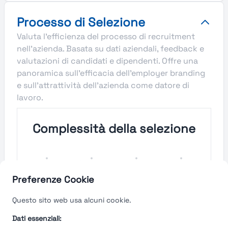
Processo di Selezione
Valuta l'efficienza del processo di recruitment
nell'azienda. Basata su dati aziendali, feedback e
valutazioni di candidati e dipendenti. Offre una
panoramica sull'efficacia dell'employer branding
e sull'attrattività dell'azienda come datore di
lavoro.
Complessità della selezione
Molto
Semplice
Complesso
Molto
Semplice
Complesso
Preferenze Cookie
Velocità del processo di
Questo sito web usa alcuni cookie.
selezione
Dati essenziali: