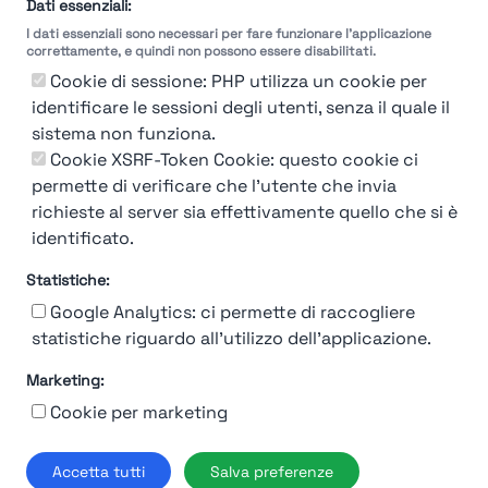
selezione
Dati essenziali:
I dati essenziali sono necessari per fare funzionare l'applicazione
Molto
Breve
Lungo
Molto
correttamente, e quindi non possono essere disabilitati.
Breve
Lungo
Cookie di sessione: PHP utilizza un cookie per
identificare le sessioni degli utenti, senza il quale il
sistema non funziona.
Cookie XSRF-Token Cookie: questo cookie ci
Misuriamo l'efficienza e la velocità del processo
permette di verificare che l'utente che invia
di selezione del personale attraverso dati
aziendali, feedback dei candidati e valutazioni
richieste al server sia effettivamente quello che si è
identificato.
Statistiche:
Google Analytics: ci permette di raccogliere
statistiche riguardo all'utilizzo dell'applicazione.
Marketing:
Chi siamo
Contatto
Contatto per aziende
Politica sulla riservatezza
Cookie per marketing
Termini e Condizioni
© 2019-2026 Stupendio. Tutti i diritti riservati | Smarteris S.r.l. P.IVA
Accetta tutti
Salva preferenze
02659750992 | Capitale Sociale € 2.550 i.v.