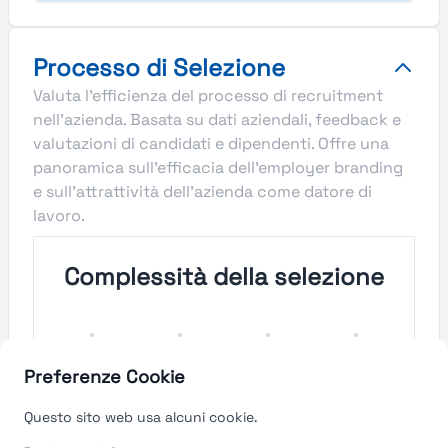
Processo di Selezione
Valuta l'efficienza del processo di recruitment
nell'azienda. Basata su dati aziendali, feedback e
valutazioni di candidati e dipendenti. Offre una
panoramica sull'efficacia dell'employer branding
e sull'attrattività dell'azienda come datore di
lavoro.
Complessità della selezione
Molto
Semplice
Complesso
Molto
Semplice
Complesso
Preferenze Cookie
Velocità del processo di
Questo sito web usa alcuni cookie.