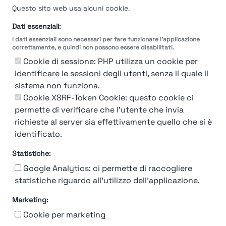
Questo sito web usa alcuni cookie.
Dati essenziali:
I dati essenziali sono necessari per fare funzionare l'applicazione
correttamente, e quindi non possono essere disabilitati.
Cookie di sessione: PHP utilizza un cookie per
identificare le sessioni degli utenti, senza il quale il
sistema non funziona.
You're Not logged in
Cookie XSRF-Token Cookie: questo cookie ci
Login
or
Iscriviti
per vedere
permette di verificare che l'utente che invia
richieste al server sia effettivamente quello che si è
identificato.
Statistiche:
Google Analytics: ci permette di raccogliere
statistiche riguardo all'utilizzo dell'applicazione.
Marketing:
Chi siamo
Contatto
Contatto per aziende
Politica sulla riservatezza
Cookie per marketing
Termini e Condizioni