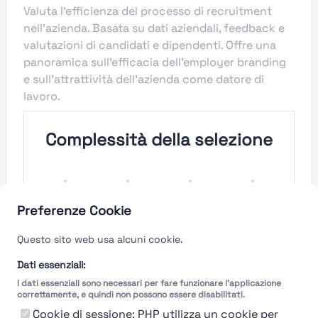
Valuta l'efficienza del processo di recruitment
nell'azienda. Basata su dati aziendali, feedback e
valutazioni di candidati e dipendenti. Offre una
panoramica sull'efficacia dell'employer branding
e sull'attrattività dell'azienda come datore di
lavoro.
Complessità della selezione
Molto
Semplice
Complesso
Molto
Semplice
Complesso
Preferenze Cookie
Velocità del processo di
Questo sito web usa alcuni cookie.
selezione
Dati essenziali:
I dati essenziali sono necessari per fare funzionare l'applicazione
Molto
Breve
Lungo
Molto
correttamente, e quindi non possono essere disabilitati.
Breve
Lungo
Cookie di sessione: PHP utilizza un cookie per