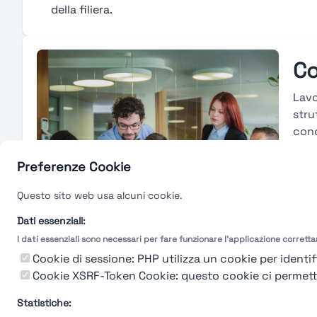
della filiera.
Co
Lavo
stru
conc
cons
merc
Preferenze Cookie
carr
Questo sito web usa alcuni cookie.
tras
valu
Dati essenziali:
I dati essenziali sono necessari per fare funzionare l'applicazione corrett
Gu
Cookie di sessione: PHP utilizza un cookie per identifi
Cookie XSRF-Token Cookie: questo cookie ci permette d
Statistiche: