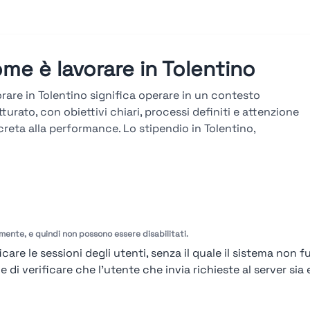
me è lavorare in Tolentino
rare in Tolentino significa operare in un contesto
tturato, con obiettivi chiari, processi definiti e attenzione
reta alla performance. Lo stipendio in Tolentino,
ultabile sulla piattaforma Stupendio, è in linea col
ato e legato a risultati, seniority e competenze. La
iera in Tolentino si sviluppa attraverso percorsi verticali e
versali, con avanzamenti basati su obiettivi misurabili,
tazioni periodiche e formazione tecnica continua.
amente, e quindi non possono essere disabilitati.
arda le valutazioni →
care le sessioni degli utenti, senza il quale il sistema non f
i verificare che l'utente che invia richieste al server sia e