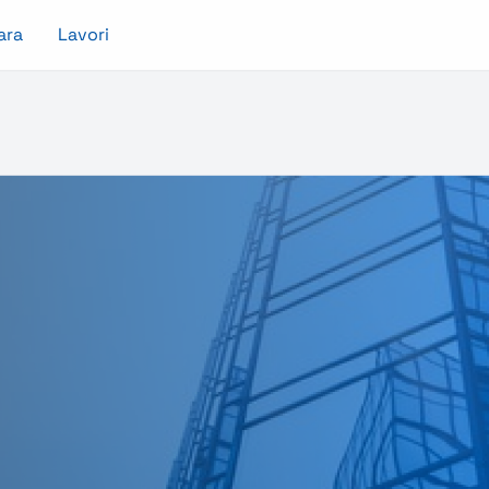
ara
Lavori