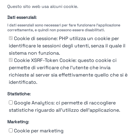
Velocità del processo di
Questo sito web usa alcuni cookie.
selezione
Dati essenziali:
I dati essenziali sono necessari per fare funzionare l'applicazione
Molto
Breve
Lungo
Molto
correttamente, e quindi non possono essere disabilitati.
Breve
Lungo
Cookie di sessione: PHP utilizza un cookie per
identificare le sessioni degli utenti, senza il quale il
sistema non funziona.
Cookie XSRF-Token Cookie: questo cookie ci
Misuriamo l'efficienza e la velocità del processo
permette di verificare che l'utente che invia
di selezione del personale attraverso dati
aziendali, feedback dei candidati e valutazioni
richieste al server sia effettivamente quello che si è
identificato.
Statistiche:
Google Analytics: ci permette di raccogliere
statistiche riguardo all'utilizzo dell'applicazione.
Marketing:
Chi siamo
Contatto
Contatto per aziende
Politica sulla riservatezza
Cookie per marketing
Termini e Condizioni