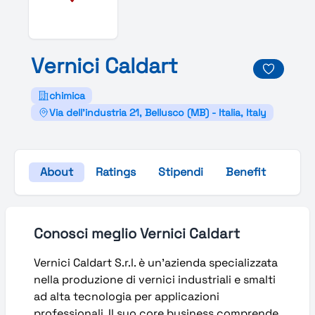
Vernici
Caldart
chimica
Via dell'industria 21, Bellusco (MB) - Italia, Italy
About
Ratings
Stipendi
Benefit
Galle
Conosci meglio Vernici Caldart
Vernici Caldart S.r.l. è un’azienda specializzata
nella produzione di vernici industriali e smalti
ad alta tecnologia per applicazioni
professionali. Il suo core business comprende