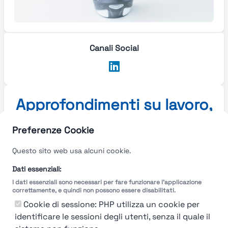
Canali Social
Approfondimenti su lavoro,
stipendi e carriera in Italia
Preferenze Cookie
e in Europa
Questo sito web usa alcuni cookie.
Approfondimenti su lavoro, stipendi e carriera in
Dati essenziali:
Italia e in Europa
I dati essenziali sono necessari per fare funzionare l'applicazione
correttamente, e quindi non possono essere disabilitati.
Cookie di sessione: PHP utilizza un cookie per
Nessun post del blog disponibile al
identificare le sessioni degli utenti, senza il quale il
momento.