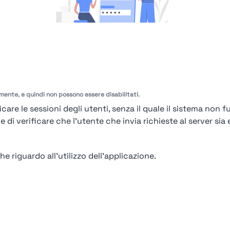
amente, e quindi non possono essere disabilitati.
Ops! Non sei loggato
care le sessioni degli utenti, senza il quale il sistema non f
Login
or
Iscriviti
per vedere
i verificare che l'utente che invia richieste al server sia e
e riguardo all'utilizzo dell'applicazione.
o
Contatto
Contatto per aziende
Politica sulla riservatezza
Termini e C
endio. Tutti i diritti riservati | Smarteris S.r.l. P.IVA 02659750992 | Capitale Soc