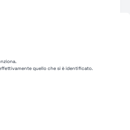
unziona.
ffettivamente quello che si è identificato.
ondizioni
iale € 2.550 i.v.