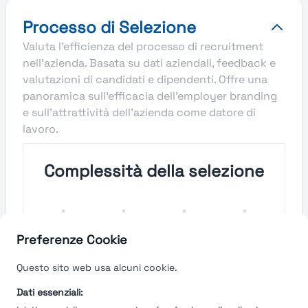
Processo di Selezione
Valuta l'efficienza del processo di recruitment
nell'azienda. Basata su dati aziendali, feedback e
valutazioni di candidati e dipendenti. Offre una
panoramica sull'efficacia dell'employer branding
e sull'attrattività dell'azienda come datore di
lavoro.
Complessità della selezione
Molto
Semplice
Complesso
Molto
Semplice
Complesso
Preferenze Cookie
Velocità del processo di
Questo sito web usa alcuni cookie.
selezione
Dati essenziali: