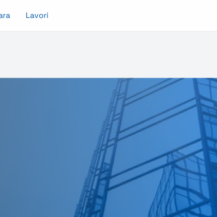
ara
Lavori