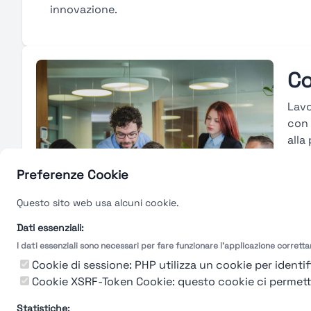
innovazione.
Co
Lavo
con 
alla
piat
risu
Preferenze Cookie
svil
Questo sito web usa alcuni cookie.
avan
peri
Dati essenziali:
I dati essenziali sono necessari per fare funzionare l'applicazione corrett
Gu
Cookie di sessione: PHP utilizza un cookie per identifi
Cookie XSRF-Token Cookie: questo cookie ci permette d
Statistiche: