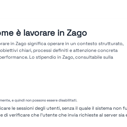
me è lavorare in Zago
rare in Zago significa operare in un contesto strutturato,
obiettivi chiari, processi definiti e attenzione concreta
 performance. Lo stipendio in Zago, consultabile sulla
taforma Stupendio, è in linea col mercato e legato a
ltati, seniority e competenze. La carriera in Zago si
uppa attraverso percorsi verticali e trasversali, con
zamenti basati su obiettivi misurabili, valutazioni
odiche e formazione tecnica continua.
amente, e quindi non possono essere disabilitati.
arda le valutazioni →
care le sessioni degli utenti, senza il quale il sistema non f
i verificare che l'utente che invia richieste al server sia e