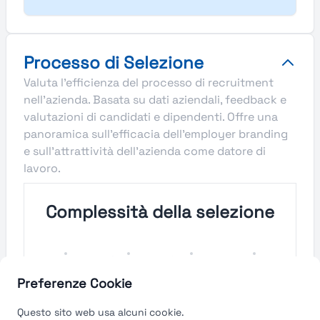
Processo di Selezione
Valuta l'efficienza del processo di recruitment
nell'azienda. Basata su dati aziendali, feedback e
valutazioni di candidati e dipendenti. Offre una
panoramica sull'efficacia dell'employer branding
e sull'attrattività dell'azienda come datore di
lavoro.
Complessità della selezione
Molto
Semplice
Complesso
Molto
Semplice
Complesso
Preferenze Cookie
Velocità del processo di
Questo sito web usa alcuni cookie.