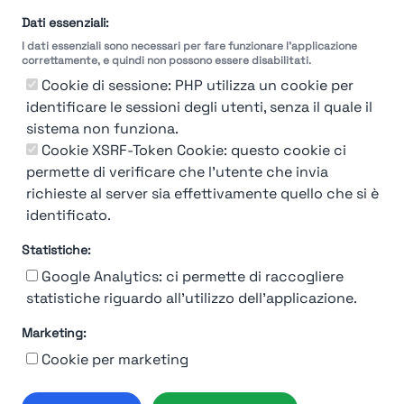
selezione
Dati essenziali:
I dati essenziali sono necessari per fare funzionare l'applicazione
Molto
Breve
Lungo
Molto
correttamente, e quindi non possono essere disabilitati.
Breve
Lungo
Cookie di sessione: PHP utilizza un cookie per
identificare le sessioni degli utenti, senza il quale il
sistema non funziona.
Cookie XSRF-Token Cookie: questo cookie ci
Misuriamo l'efficienza e la velocità del processo
permette di verificare che l'utente che invia
di selezione del personale attraverso dati
aziendali, feedback dei candidati e valutazioni
richieste al server sia effettivamente quello che si è
identificato.
Statistiche:
Google Analytics: ci permette di raccogliere
statistiche riguardo all'utilizzo dell'applicazione.
Marketing:
Chi siamo
Contatto
Contatto per aziende
Politica sulla riservatezza
Cookie per marketing
Termini e Condizioni
© 2019-2026 Stupendio. Tutti i diritti riservati | Smarteris S.r.l. P.IVA