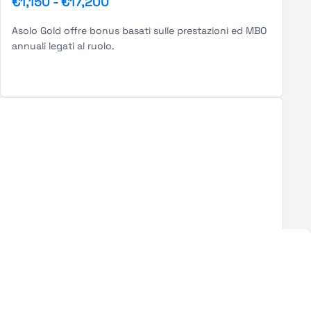
€1,150
-
€17,200
Asolo Gold offre bonus basati sulle prestazioni ed MBO
annuali legati al ruolo.