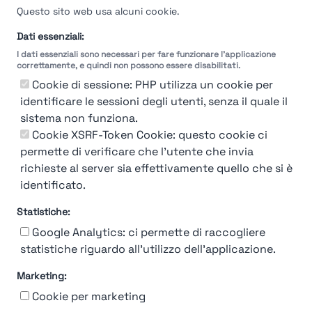
Questo sito web usa alcuni cookie.
Dati essenziali:
I dati essenziali sono necessari per fare funzionare l'applicazione
correttamente, e quindi non possono essere disabilitati.
Cookie di sessione: PHP utilizza un cookie per
identificare le sessioni degli utenti, senza il quale il
sistema non funziona.
You're Not logged in
Cookie XSRF-Token Cookie: questo cookie ci
Login
or
Iscriviti
per vedere
permette di verificare che l'utente che invia
richieste al server sia effettivamente quello che si è
identificato.
Statistiche:
Google Analytics: ci permette di raccogliere
statistiche riguardo all'utilizzo dell'applicazione.
Marketing:
Chi siamo
Contatto
Contatto per aziende
Politica sulla riservatezza
Cookie per marketing
Termini e Condizioni