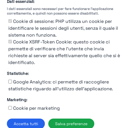
selezione
Dati essenziali:
I dati essenziali sono necessari per fare funzionare l'applicazione
Molto
Breve
Lungo
Molto
correttamente, e quindi non possono essere disabilitati.
Breve
Lungo
Cookie di sessione: PHP utilizza un cookie per
identificare le sessioni degli utenti, senza il quale il
sistema non funziona.
Cookie XSRF-Token Cookie: questo cookie ci
Misuriamo l'efficienza e la velocità del processo
permette di verificare che l'utente che invia
di selezione del personale attraverso dati
aziendali, feedback dei candidati e valutazioni
richieste al server sia effettivamente quello che si è
identificato.
Statistiche:
Google Analytics: ci permette di raccogliere
statistiche riguardo all'utilizzo dell'applicazione.
Marketing:
Chi siamo
Contatto
Contatto per aziende
Politica sulla riservatezza
Cookie per marketing
Termini e Condizioni
© 2019-2026 Stupendio. Tutti i diritti riservati | Smarteris S.r.l. P.IVA
Accetta tutti
Salva preferenze
02659750992 | Capitale Sociale € 2.550 i.v.