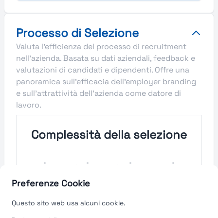
Processo di Selezione
Valuta l'efficienza del processo di recruitment
nell'azienda. Basata su dati aziendali, feedback e
valutazioni di candidati e dipendenti. Offre una
panoramica sull'efficacia dell'employer branding
e sull'attrattività dell'azienda come datore di
lavoro.
Complessità della selezione
Molto
Semplice
Complesso
Molto
Semplice
Complesso
Preferenze Cookie
Velocità del processo di
Questo sito web usa alcuni cookie.