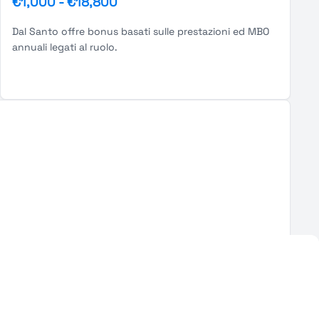
€1,000
-
€18,800
Dal Santo offre bonus basati sulle prestazioni ed MBO
annuali legati al ruolo.