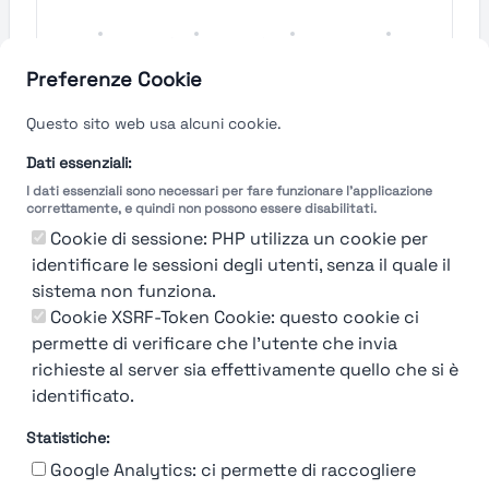
Molto
Semplice
Complesso
Molto
Semplice
Complesso
Preferenze Cookie
Velocità del processo di
Questo sito web usa alcuni cookie.
selezione
Dati essenziali:
I dati essenziali sono necessari per fare funzionare l'applicazione
Molto
Breve
Lungo
Molto
correttamente, e quindi non possono essere disabilitati.
Breve
Lungo
Cookie di sessione: PHP utilizza un cookie per
identificare le sessioni degli utenti, senza il quale il
sistema non funziona.
Cookie XSRF-Token Cookie: questo cookie ci
Misuriamo l'efficienza e la velocità del processo
permette di verificare che l'utente che invia
di selezione del personale attraverso dati
aziendali, feedback dei candidati e valutazioni
richieste al server sia effettivamente quello che si è
identificato.
Statistiche:
Google Analytics: ci permette di raccogliere