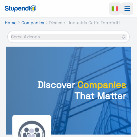
Ope
Home
Companies
Diemme - Industria Caffe Torrefatti
Cerca Azienda
Discover
Companies
That Matter