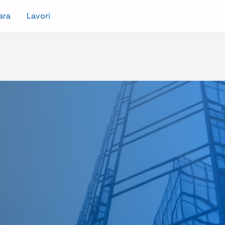
ara
Lavori