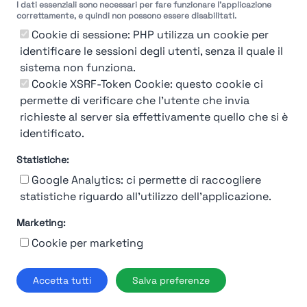
I dati essenziali sono necessari per fare funzionare l'applicazione
Molto
Breve
Lungo
Molto
correttamente, e quindi non possono essere disabilitati.
Breve
Lungo
Cookie di sessione: PHP utilizza un cookie per
identificare le sessioni degli utenti, senza il quale il
sistema non funziona.
Cookie XSRF-Token Cookie: questo cookie ci
Misuriamo l'efficienza e la velocità del processo
permette di verificare che l'utente che invia
di selezione del personale attraverso dati
aziendali, feedback dei candidati e valutazioni
richieste al server sia effettivamente quello che si è
identificato.
Statistiche:
Google Analytics: ci permette di raccogliere
statistiche riguardo all'utilizzo dell'applicazione.
Marketing:
Chi siamo
Contatto
Contatto per aziende
Politica sulla riservatezza
Cookie per marketing
Termini e Condizioni
© 2019-2026 Stupendio. Tutti i diritti riservati | Smarteris S.r.l. P.IVA
Accetta tutti
Salva preferenze
02659750992 | Capitale Sociale € 2.550 i.v.