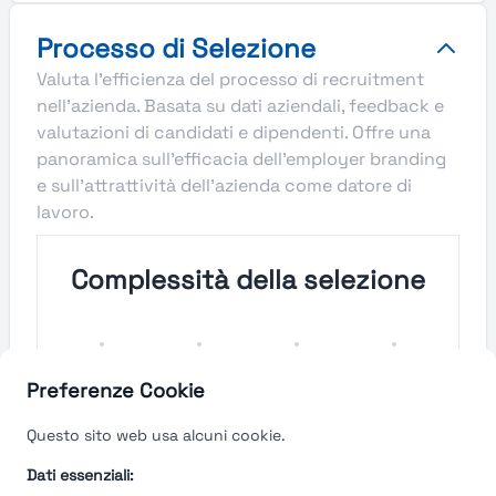
Processo di Selezione
Valuta l'efficienza del processo di recruitment
nell'azienda. Basata su dati aziendali, feedback e
valutazioni di candidati e dipendenti. Offre una
panoramica sull'efficacia dell'employer branding
e sull'attrattività dell'azienda come datore di
lavoro.
Complessità della selezione
Molto
Semplice
Complesso
Molto
Semplice
Complesso
Preferenze Cookie
Velocità del processo di
Questo sito web usa alcuni cookie.
selezione
Dati essenziali: