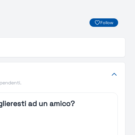
Follow
ipendenti.
lieresti ad un amico?