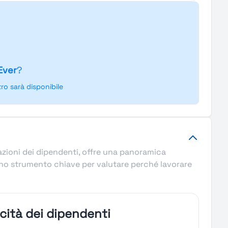
Ever
?
o sarà disponibile
tazioni dei dipendenti, offre una panoramica
. Uno strumento chiave per valutare perché lavorare
icità dei dipendenti