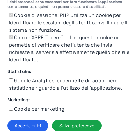
I dati essenziali sono necessari per fare funzionare l'applicazione
correttamente, e quindi non possono essere disabilitati.
Cookie di sessione: PHP utilizza un cookie per
identificare le sessioni degli utenti, senza il quale il
sistema non funziona.
You're Not logged in
Cookie XSRF-Token Cookie: questo cookie ci
Login
or
Iscriviti
per vedere
permette di verificare che l'utente che invia
richieste al server sia effettivamente quello che si è
identificato.
Statistiche:
Google Analytics: ci permette di raccogliere
statistiche riguardo all'utilizzo dell'applicazione.
Marketing:
Chi siamo
Contatto
Contatto per aziende
Politica sulla riservatezza
Cookie per marketing
Termini e Condizioni
© 2019-2026 Stupendio. Tutti i diritti riservati | Smarteris S.r.l. P.IVA
Accetta tutti
Salva preferenze
02659750992 | Capitale Sociale € 2.550 i.v.