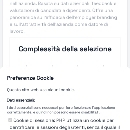
nell'azienda. Basata su dati aziendali, feedback e
valutazioni di candidati e dipendenti. Offre una
panoramica sull'efficacia dell'employer branding
e sull'attrattività dell'azienda come datore di
lavoro.
Complessità della selezione
Molto
Semplice
Complesso
Molto
Semplice
Complesso
Preferenze Cookie
Velocità del processo di
Questo sito web usa alcuni cookie.
selezione
Dati essenziali:
I dati essenziali sono necessari per fare funzionare l'applicazione
Molto
Breve
Lungo
Molto
correttamente, e quindi non possono essere disabilitati.
Breve
Lungo
Cookie di sessione: PHP utilizza un cookie per
identificare le sessioni degli utenti, senza il quale il