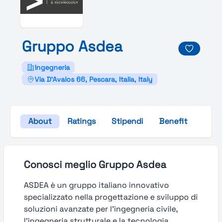
Gruppo
Asdea
Ingegneria
Via D'Avalos 66, Pescara, Italia, Italy
About
Ratings
Stipendi
Benefit
Galle
Conosci meglio Gruppo Asdea
ASDEA è un gruppo italiano innovativo
specializzato nella progettazione e sviluppo di
soluzioni avanzate per l’ingegneria civile,
l’ingegneria strutturale e la tecnologia