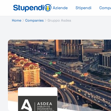
Aziende
Stipendi
Comp
Home
Companies
Gruppo Asdea