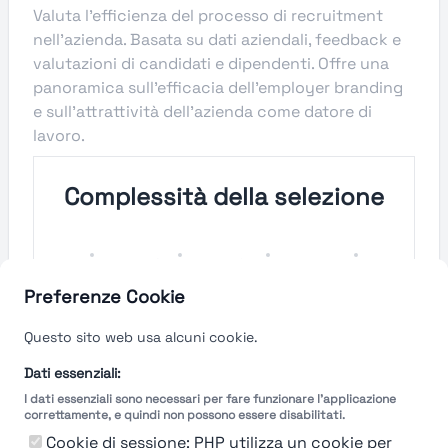
Valuta l'efficienza del processo di recruitment
nell'azienda. Basata su dati aziendali, feedback e
valutazioni di candidati e dipendenti. Offre una
panoramica sull'efficacia dell'employer branding
e sull'attrattività dell'azienda come datore di
lavoro.
Complessità della selezione
Molto
Semplice
Complesso
Molto
Semplice
Complesso
Preferenze Cookie
Velocità del processo di
Questo sito web usa alcuni cookie.
selezione
Dati essenziali:
I dati essenziali sono necessari per fare funzionare l'applicazione
Molto
Breve
Lungo
Molto
correttamente, e quindi non possono essere disabilitati.
Breve
Lungo
Cookie di sessione: PHP utilizza un cookie per