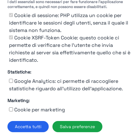
I dati essenziali sono necessari per fare funzionare l'applicazione
correttamente, e quindi non possono essere disabilitati.
Cookie di sessione: PHP utilizza un cookie per
identificare le sessioni degli utenti, senza il quale il
sistema non funziona.
You're Not logged in
Cookie XSRF-Token Cookie: questo cookie ci
Login
or
Iscriviti
per vedere
permette di verificare che l'utente che invia
richieste al server sia effettivamente quello che si è
identificato.
Statistiche:
Google Analytics: ci permette di raccogliere
statistiche riguardo all'utilizzo dell'applicazione.
Marketing:
Chi siamo
Contatto
Contatto per aziende
Politica sulla riservatezza
Cookie per marketing
Termini e Condizioni
© 2019-2026 Stupendio. Tutti i diritti riservati | Smarteris S.r.l. P.IVA
Accetta tutti
Salva preferenze
02659750992 | Capitale Sociale € 2.550 i.v.