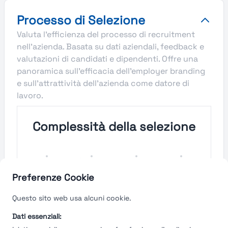
Processo di Selezione
Valuta l'efficienza del processo di recruitment
nell'azienda. Basata su dati aziendali, feedback e
valutazioni di candidati e dipendenti. Offre una
panoramica sull'efficacia dell'employer branding
e sull'attrattività dell'azienda come datore di
lavoro.
Complessità della selezione
Molto
Semplice
Complesso
Molto
Semplice
Complesso
Preferenze Cookie
Velocità del processo di
Questo sito web usa alcuni cookie.
selezione
Dati essenziali: