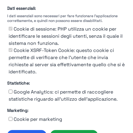
Dati essenziali:
I dati essenziali sono necessari per fare funzionare l'applicazione
correttamente, e quindi non possono essere disabilitati.
Cookie di sessione: PHP utilizza un cookie per
identificare le sessioni degli utenti, senza il quale il
sistema non funziona.
You're Not logged in
Cookie XSRF-Token Cookie: questo cookie ci
Login
or
Iscriviti
per vedere
permette di verificare che l'utente che invia
richieste al server sia effettivamente quello che si è
identificato.
Statistiche:
Google Analytics: ci permette di raccogliere
statistiche riguardo all'utilizzo dell'applicazione.
Marketing:
Chi siamo
Contatto
Contatto per aziende
Politica sulla riservatezza
Cookie per marketing
Termini e Condizioni
© 2019-2026 Stupendio. Tutti i diritti riservati | Smarteris S.r.l. P.IVA