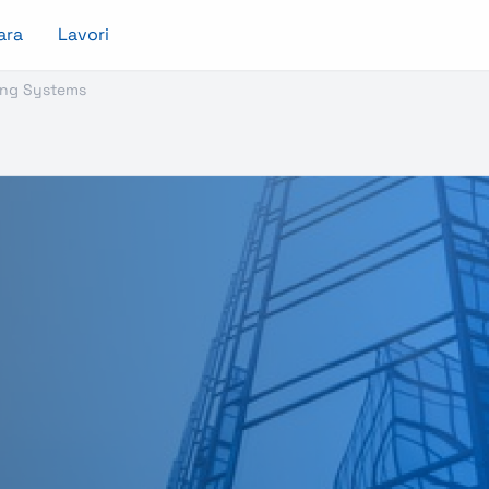
ara
Lavori
ling Systems