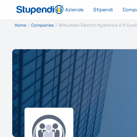
Aziende
Stipendi
Comp
Home
Companies
Mitsubishi Electric Hydronics & It Coo