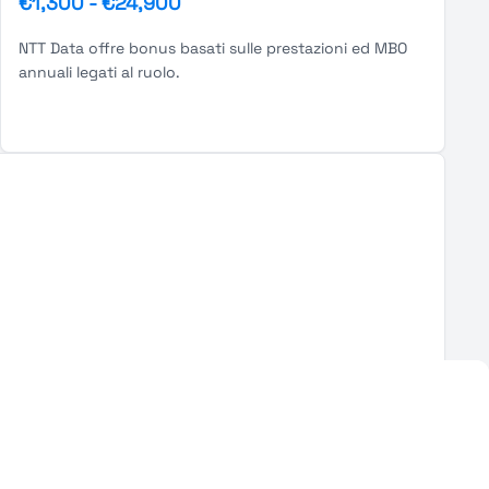
€1,300
-
€24,900
NTT Data offre bonus basati sulle prestazioni ed MBO
annuali legati al ruolo.