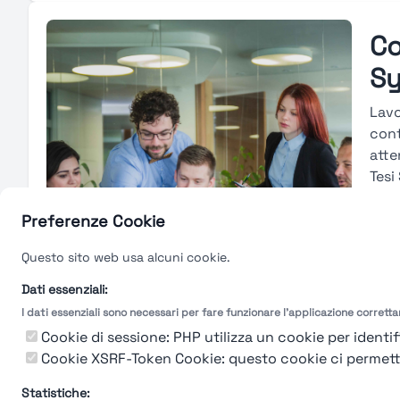
Co
S
Lavo
cont
atte
Tesi
line
La c
Preferenze Cookie
perc
Questo sito web usa alcuni cookie.
obie
tecn
Dati essenziali:
I dati essenziali sono necessari per fare funzionare l'applicazione corrett
Gu
Cookie di sessione: PHP utilizza un cookie per identifi
Cookie XSRF-Token Cookie: questo cookie ci permette d
Statistiche: