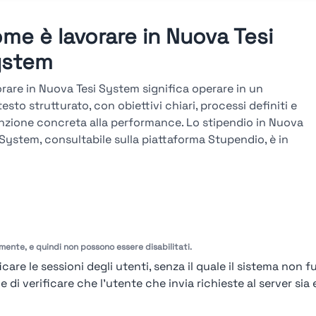
me è lavorare in Nuova Tesi
ystem
rare in Nuova Tesi System significa operare in un
esto strutturato, con obiettivi chiari, processi definiti e
nzione concreta alla performance. Lo stipendio in Nuova
 System, consultabile sulla piattaforma Stupendio, è in
a col mercato e legato a risultati, seniority e competenze.
arriera in Nuova Tesi System si sviluppa attraverso
orsi verticali e trasversali, con avanzamenti basati su
ttivi misurabili, valutazioni periodiche e formazione
ica continua.
amente, e quindi non possono essere disabilitati.
arda le valutazioni →
care le sessioni degli utenti, senza il quale il sistema non f
i verificare che l'utente che invia richieste al server sia e