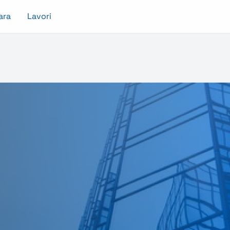
ara
Lavori