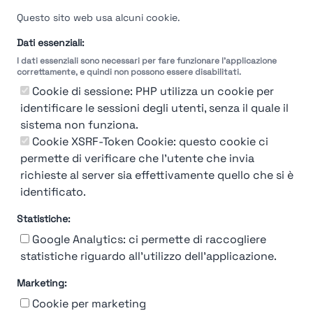
Velocità del processo di
Questo sito web usa alcuni cookie.
selezione
Dati essenziali:
I dati essenziali sono necessari per fare funzionare l'applicazione
Molto
Breve
Lungo
Molto
correttamente, e quindi non possono essere disabilitati.
Breve
Lungo
Cookie di sessione: PHP utilizza un cookie per
identificare le sessioni degli utenti, senza il quale il
sistema non funziona.
Cookie XSRF-Token Cookie: questo cookie ci
Misuriamo l'efficienza e la velocità del processo
permette di verificare che l'utente che invia
di selezione del personale attraverso dati
aziendali, feedback dei candidati e valutazioni
richieste al server sia effettivamente quello che si è
identificato.
Statistiche:
Google Analytics: ci permette di raccogliere
statistiche riguardo all'utilizzo dell'applicazione.
Marketing:
Chi siamo
Contatto
Contatto per aziende
Politica sulla riservatezza
Cookie per marketing
Termini e Condizioni