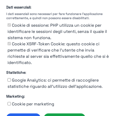
Dati essenziali:
I dati essenziali sono necessari per fare funzionare l'applicazione
correttamente, e quindi non possono essere disabilitati.
Cookie di sessione: PHP utilizza un cookie per
identificare le sessioni degli utenti, senza il quale il
sistema non funziona.
You're Not logged in
Cookie XSRF-Token Cookie: questo cookie ci
Login
or
Iscriviti
per vedere
permette di verificare che l'utente che invia
richieste al server sia effettivamente quello che si è
identificato.
Statistiche:
Google Analytics: ci permette di raccogliere
statistiche riguardo all'utilizzo dell'applicazione.
Marketing:
Chi siamo
Contatto
Contatto per aziende
Politica sulla riservatezza
Cookie per marketing
Termini e Condizioni
© 2019-2026 Stupendio. Tutti i diritti riservati | Smarteris S.r.l. P.IVA