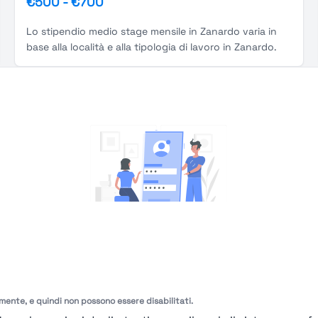
€500
-
€700
Lo stipendio medio stage mensile in Zanardo varia in
base alla località e alla tipologia di lavoro in Zanardo.
You're Not logged in
Login
or
Iscriviti
per vedere
amente, e quindi non possono essere disabilitati.