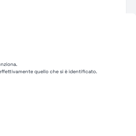
unziona.
ffettivamente quello che si è identificato.
ondizioni
iale € 2.550 i.v.