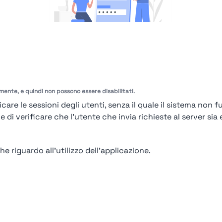
amente, e quindi non possono essere disabilitati.
Ops! Non sei loggato
care le sessioni degli utenti, senza il quale il sistema non f
Login
or
Iscriviti
per vedere
i verificare che l'utente che invia richieste al server sia e
e riguardo all'utilizzo dell'applicazione.
o
Contatto
Contatto per aziende
Politica sulla riservatezza
Termini e C
endio. Tutti i diritti riservati | Smarteris S.r.l. P.IVA 02659750992 | Capitale Soc