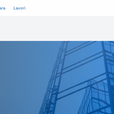
ara
Lavori