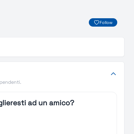
Follow
ipendenti.
lieresti ad un amico?